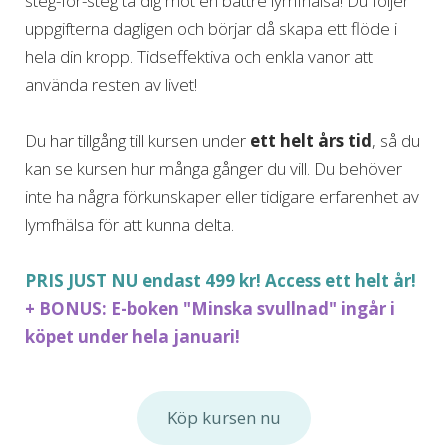
steg-för-steg ta dig mot en bättre lymfhälsa! Du följer
uppgifterna dagligen och börjar då skapa ett flöde i
hela din kropp. Tidseffektiva och enkla vanor att
använda resten av livet!
Du har tillgång till kursen under
ett helt års tid
, så du
kan se kursen hur många gånger du vill. Du behöver
inte ha några förkunskaper eller tidigare erfarenhet av
lymfhälsa för att kunna delta.
PRIS JUST NU endast 499 kr! Access ett helt år!
+ BONUS: E-boken "Minska svullnad" ingår i
köpet under hela januari!
Köp kursen nu