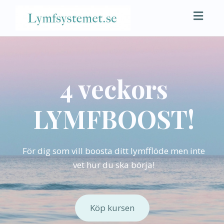
Toggl
naviga
4 veckors
LYMFBOOST!
För dig som vill boosta ditt lymfflöde men inte
vet hur du ska börja!
Köp kursen