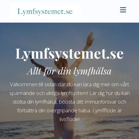
Toggl
naviga
Lymfsystemet.se
Allt för din lymfhälsa
Välkommen till sidan där du kan lära dig mer om vårt
spännande och viktiga lymfsystem! Lär dig hur du kan
stötta din lymfhälsa, boosta ditt immunförsvar och
förbättra din övergripande hälsa. Lymfflöde är
livsflöde!