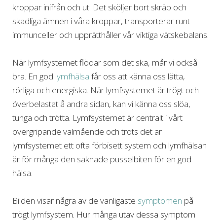
kroppar inifrån och ut. Det sköljer bort skräp och
skadliga ämnen i våra kroppar, transporterar runt
immunceller och upprätthåller vår viktiga vätskebalans.
När lymfsystemet flödar som det ska, mår vi också
bra. En god
lymfhälsa
får oss att känna oss lätta,
rörliga och energiska. När lymfsystemet är trögt och
överbelastat å andra sidan, kan vi känna oss slöa,
tunga och trötta. Lymfsystemet är centralt i vårt
övergripande välmående och trots det är
lymfsystemet ett ofta förbisett system och lymfhälsan
är för många den saknade pusselbiten för en god
hälsa.
Bilden visar några av de vanligaste
symptomen
på
trögt lymfsystem. Hur många utav dessa symptom