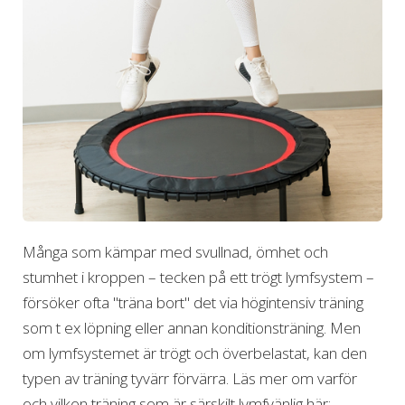
Många som kämpar med svullnad, ömhet och
stumhet i kroppen – tecken på ett trögt lymfsystem –
försöker ofta "träna bort" det via högintensiv träning
som t ex löpning eller annan konditionsträning. Men
om lymfsystemet är trögt och överbelastat, kan den
typen av träning tyvärr förvärra. Läs mer om varför
och vilken träning som är särskilt lymfvänlig här: