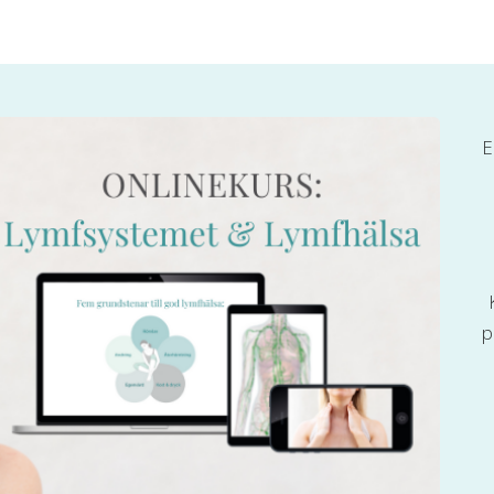
E
K
p