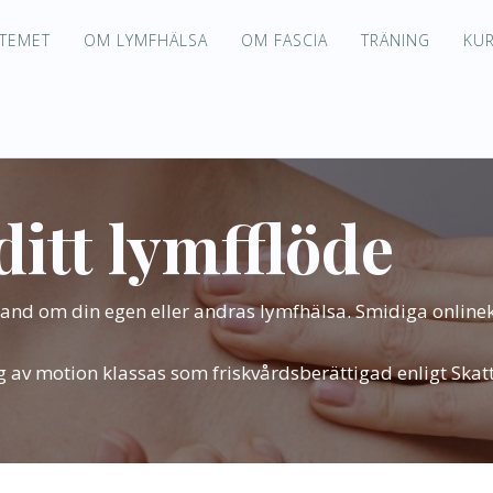
TEMET
OM LYMFHÄLSA
OM FASCIA
TRÄNING
KU
ditt lymfflöde
hand om din egen eller andras lymfhälsa. Smidiga onlinek
g av motion klassas som friskvårdsberättigad enligt Skat