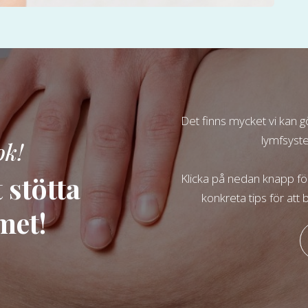
Det finns mycket vi kan g
lymfsyste
ok!
t stötta
Klicka på nedan knapp fö
konkreta tips för att 
met!