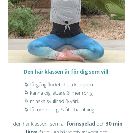
Den här klassen är för dig
som vill:
🌀 få igång flödet i hela kroppen
🌀 känna dig lättare & mer rörlig
🌀 minska svullnad & värk
🌀 få mer energi & återhämtning
I den här klassen, som är
förinspelad
och
30 min
lång
, får du en härlig mix av yoga och